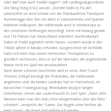
oder darf man auch Paddel sagen?“, will Landtagsabgeordnete
Ute Eiling-Hütig (CSU) wissen. „Korrekt heißt es Pá-del“,
unterrichtet sie Arnd Schade von der Platzbaufirma Trendsport
Rummenigge über den vor allem in Lateinamerika und Spanien
beliebten Volkssport, der mittlerweile auch in Nordeuropa zu
den schönsten Hoffnungen berechtigt. Denn mit bislang gerade
mal 150 Plätzen hat Deutschland ordentlich Nachholbedarf.
Dabei ist Padel eigentlich nichts Neues, sondern wurde in den
1960er Jahren in Mexiko erfunden. Ausgerechnet ein Architekt
hatte sich beim Bau seines heimischen Tennisplatzes so
gründlich vermessen, dass er auf die Idee kam, die angrenzende
Mauer noch ins Spiel mit einzubeziehen.
Nach dieser schönen Geschichte wird es ernst. Aber Coach
Thomas Schlupf beruhigt die Probanden, die mittlerweile
angetreten sind: die beiden Landräte fast im Partnerlook, im
klassischen Trainingsanzug; Rheinbaben lässig in langen
Unterhosen. Immer vier Leute braucht es zum Spiel. „Nach zehn
Minuten kann man den Ball schon einigermaßen über das Netz
schieben“, verspricht der Trainer. Die Regeln seien leichter als
beim Tennis, die Wand darf mitbenutzt werden.