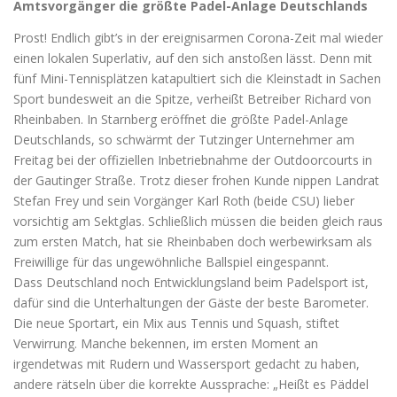
Amtsvorgänger die größte Padel-Anlage
Deutschlands
Prost! Endlich gibt’s in der ereignisarmen Corona-Zeit mal wieder
einen lokalen Superlativ, auf den sich anstoßen lässt. Denn mit
fünf Mini-Tennisplätzen katapultiert sich die Kleinstadt in Sachen
Sport bundesweit an die Spitze, verheißt Betreiber Richard von
Rheinbaben. In Starnberg eröffnet die größte Padel-Anlage
Deutschlands, so schwärmt der Tutzinger Unternehmer am
Freitag bei der offiziellen Inbetriebnahme der Outdoorcourts in
der Gautinger Straße. Trotz dieser frohen Kunde nippen Landrat
Stefan Frey und sein Vorgänger Karl Roth (beide CSU) lieber
vorsichtig am Sektglas. Schließlich müssen die beiden gleich raus
zum ersten Match, hat sie Rheinbaben doch werbewirksam als
Freiwillige für das ungewöhnliche Ballspiel eingespannt.
Dass Deutschland noch Entwicklungsland beim Padelsport ist,
dafür sind die Unterhaltungen der Gäste der beste Barometer.
Die neue Sportart, ein Mix aus Tennis und Squash, stiftet
Verwirrung. Manche bekennen, im ersten Moment an
irgendetwas mit Rudern und Wassersport gedacht zu haben,
andere rätseln über die korrekte Aussprache: „Heißt es Päddel