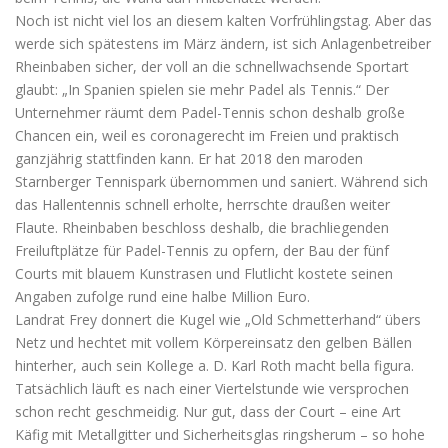
Noch ist nicht viel los an diesem kalten Vorfrühlingstag. Aber das
werde sich spätestens im März ändern, ist sich Anlagenbetreiber
Rheinbaben sicher, der voll an die schnellwachsende Sportart
glaubt: „In Spanien spielen sie mehr Padel als Tennis.“ Der
Unternehmer räumt dem Padel-Tennis schon deshalb große
Chancen ein, weil es coronagerecht im Freien und praktisch
ganzjährig stattfinden kann. Er hat 2018 den maroden
Starnberger Tennispark übernommen und saniert. Während sich
das Hallentennis schnell erholte, herrschte draußen weiter
Flaute. Rheinbaben beschloss deshalb, die brachliegenden
Freiluftplätze für Padel-Tennis zu opfern, der Bau der fünf
Courts mit blauem Kunstrasen und Flutlicht kostete seinen
Angaben zufolge rund eine halbe Million Euro.
Landrat Frey donnert die Kugel wie „Old Schmetterhand“ übers
Netz und hechtet mit vollem Körpereinsatz den gelben Bällen
hinterher, auch sein Kollege a. D. Karl Roth macht bella figura.
Tatsächlich läuft es nach einer Viertelstunde wie versprochen
schon recht geschmeidig. Nur gut, dass der Court – eine Art
Käfig mit Metallgitter und Sicherheitsglas ringsherum – so hohe