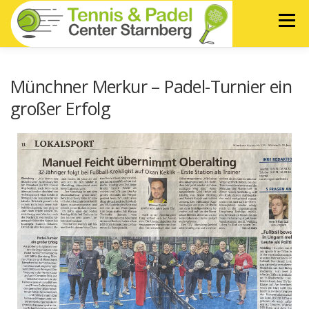
Menü
ANGEBOT/
NEWS
PIZZERIA TRATTORIA
Münchner Merkur – Padel-Turnier ein
PREISE
LA SPORTIVA
großer Erfolg
SPONSOREN
Q&A
KONTAKT